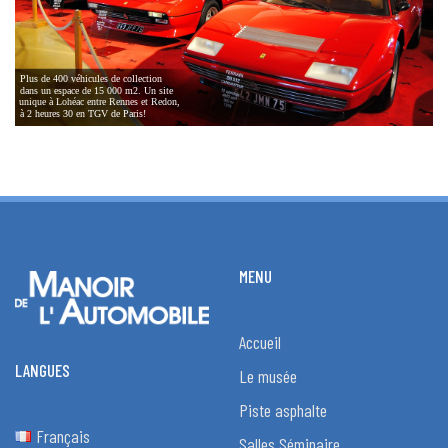
Plus de 400 véhicules de collection
dans un espace de 15 000 m2. Un site
unique à Lohéac entre Rennes et Redon,
à 2 heures 30 en TGV de Paris!
MENU
Accueil
LANGUES
Le musée
Piste asphalte
Français
Salles Séminaire