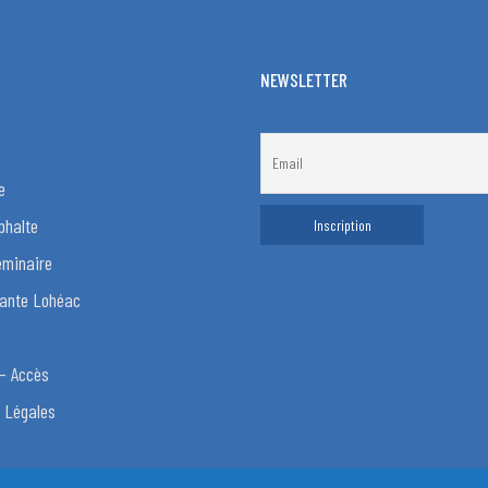
NEWSLETTER
e
phalte
éminaire
ante Lohéac
– Accès
 Légales