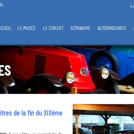
9h
4 
CCUEIL
LE MUSÉE
LE CIRCUIT
SÉMINAIRE
AUTOBROCANTE
HISTOIRE
LOISIRS
LA COLLECTION
HÔTELS
ES
LES VIEUX MÉTIERS
PETITE FAIM
LA BOUTIQUE
êtres de la fin du XIXème