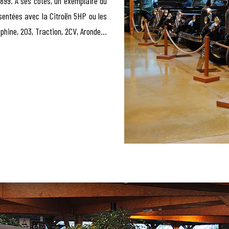
899. A ses côtés, un exemplaire du
sentées avec la Citroën 5HP ou les
uphine, 203, Traction, 2CV, Aronde…