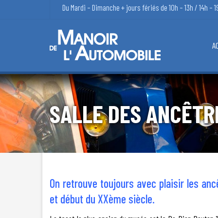
Du Mardi – Dimanche + jours fériés de 10h – 13h / 14h – 1
A
SALLE DES ANCÊTR
On retrouve toujours avec plaisir les anc
et début du XXème siècle.