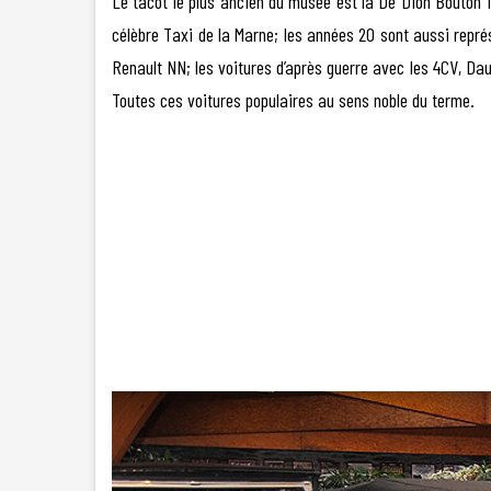
Le tacot le plus ancien du musée est la De Dion Bouton 1
célèbre Taxi de la Marne; les années 20 sont aussi repré
Renault NN; les voitures d’après guerre avec les 4CV, Da
Toutes ces voitures populaires au sens noble du terme.