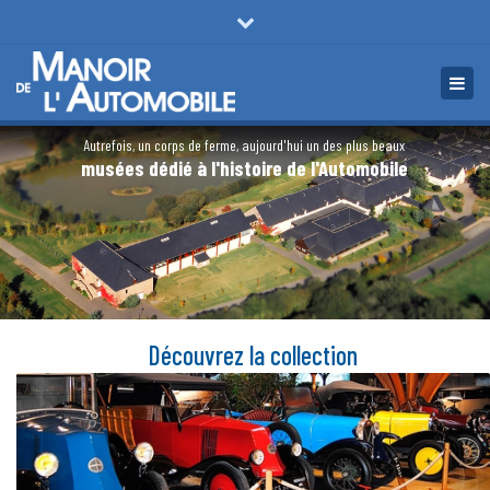
×
Du Mardi – Dimanche + jours fériés de 10h – 13h / 14h – 19h
Fermer
Toggl
la
4 rue de la cour neuve 35550 LOHÉAC - Tél : 02 99 34 02 32
navig
barre
supérieure
Autrefois, un corps de ferme, aujourd'hui un des plus beaux
musées dédié à l'histoire de l'Automobile
Découvrez la collection