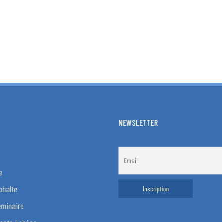
NEWSLETTER
e
phalte
éminaire