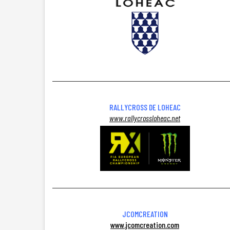
RALLYCROSS DE LOHEAC
www.rallycrossloheac.net
JCOMCREATION
www.jcomcreation.com