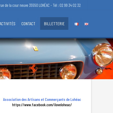
×
rue de la cour neuve 35550 LOHÉAC - Tél : 02 99 34 02 32
ACTIVITÉS
CONTACT
BILLETTERIE
CONTACT – ACCÈS
 – RESTAURANTS
LIENS UTILES
Association des Artisans et Commerçants de Lohéac
https://www.facebook.com/iloveloheac/