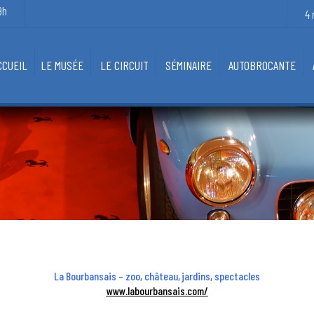
9h
4 
CCUEIL
LE MUSÉE
LE CIRCUIT
SÉMINAIRE
AUTOBROCANTE
HISTOIRE
LOISIRS
LA COLLECTION
HÔTELS
LES VIEUX MÉTIERS
PETITE FAIM
LA BOUTIQUE
La Bourbansais – zoo, château, jardins, spectacles
www.labourbansais.com/