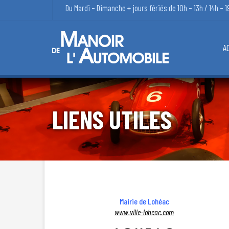
Du Mardi – Dimanche + jours fériés de 10h – 13h / 14h – 1
A
LIENS UTILES
Mairie de Lohéac
www.ville-loheac.com